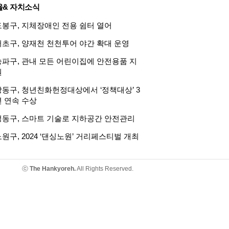
울& 자치소식
도봉구, 지체장애인 전용 쉼터 열어
서초구, 양재천 천천투어 야간 확대 운영
송파구, 관내 모든 어린이집에 안전용품 지
원
강동구, 청년친화헌정대상에서 ‘정책대상’ 3
년 연속 수상
성동구, 스마트 기술로 지하공간 안전관리
원구, 2024 ‘댄싱노원’ 거리페스티벌 개최
ⓒ
The Hankyoreh.
All Rights Reserved.