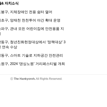
울& 자치소식
도봉구, 지체장애인 전용 쉼터 열어
서초구, 양재천 천천투어 야간 확대 운영
송파구, 관내 모든 어린이집에 안전용품 지
원
강동구, 청년친화헌정대상에서 ‘정책대상’ 3
년 연속 수상
성동구, 스마트 기술로 지하공간 안전관리
원구, 2024 ‘댄싱노원’ 거리페스티벌 개최
ⓒ
The Hankyoreh.
All Rights Reserved.