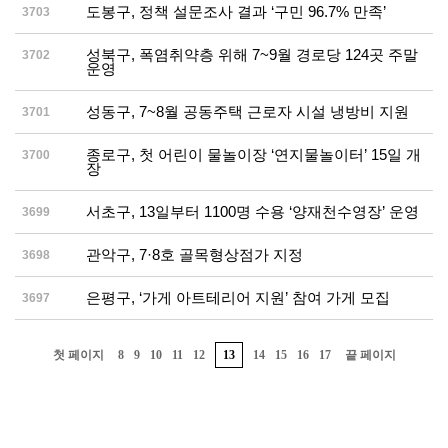
도봉구, 정책 설문조사 결과 ‘구민 96.7% 만족’
3703
성북구, 폭염취약층 위해 7~9월 경로당 124곳 주말
3702
운영
성동구, 7~8월 공동주택 근로자 시설 냉방비 지원
3701
종로구, 첫 어린이 물놀이장 ‘연지물놀이터’ 15일 개
3700
장
서초구, 13일부터 1100명 수용 ‘양재천수영장’ 운영
3699
관악구, 7·8호 골목형상점가 지정
3698
은평구, ‘가게 아트테리어 지원’ 참여 가게 모집
3697
첫 페이지
8
9
10
11
12
13
14
15
16
17
끝 페이지