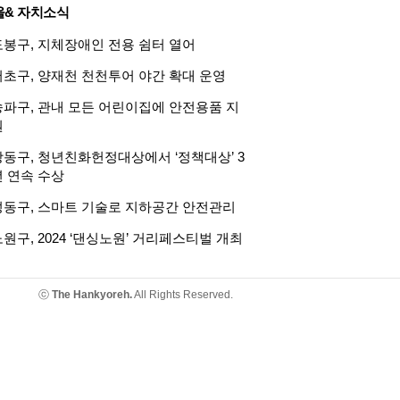
울& 자치소식
도봉구, 지체장애인 전용 쉼터 열어
서초구, 양재천 천천투어 야간 확대 운영
송파구, 관내 모든 어린이집에 안전용품 지
원
강동구, 청년친화헌정대상에서 ‘정책대상’ 3
년 연속 수상
성동구, 스마트 기술로 지하공간 안전관리
원구, 2024 ‘댄싱노원’ 거리페스티벌 개최
ⓒ
The Hankyoreh.
All Rights Reserved.