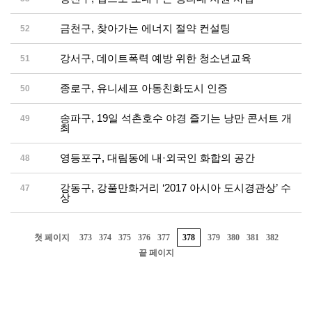
금천구, 찾아가는 에너지 절약 컨설팅
52
강서구, 데이트폭력 예방 위한 청소년교육
51
종로구, 유니세프 아동친화도시 인증
50
송파구, 19일 석촌호수 야경 즐기는 낭만 콘서트 개
49
최
영등포구, 대림동에 내·외국인 화합의 공간
48
강동구, 강풀만화거리 ‘2017 아시아 도시경관상’ 수
47
상
첫 페이지
373
374
375
376
377
378
379
380
381
382
끝 페이지