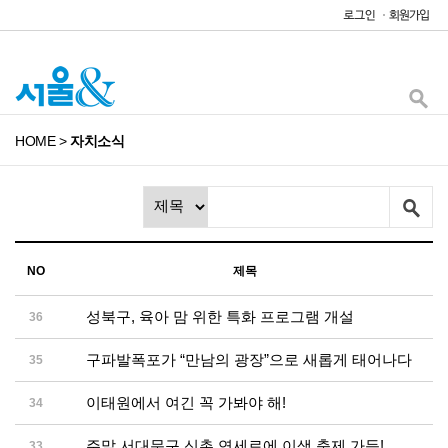
HOME
>
자치소식
NO
제목
성북구, 육아 맘 위한 특화 프로그램 개설
36
구파발폭포가 “만남의 광장”으로 새롭게 태어나다
35
이태원에서 여긴 꼭 가봐야 해!
34
주말 서대문구 신촌 연세로에 이색 축제 가득!
33