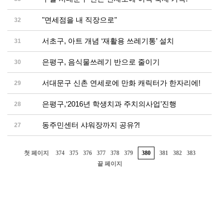
"면세점을 내 직장으로"
32
서초구, 아트 개념 ‘재활용 쓰레기통’ 설치
31
은평구, 음식물쓰레기 반으로 줄이기
30
서대문구 신촌 연세로에 만화 캐릭터가 한자리에!
29
은평구,‘2016년 학생치과 주치의사업’진행
28
동주민센터 샤워장까지 공유?!
27
첫 페이지
374
375
376
377
378
379
380
381
382
383
끝 페이지