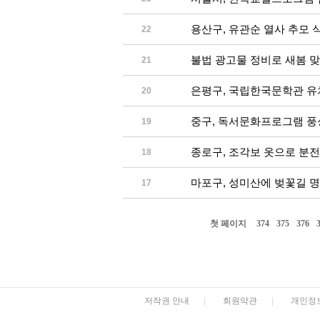
용산구, 유관순 열사 추모 
22
불법 광고물 정비로 새봄 
21
은평구, 국립한국문학관 유
20
중구, 독서문화프로그램 풍
19
종로구, 조각보 옷으로 분전
18
마포구, 성미산에 벚꽃길 
17
첫 페이지
374
375
376
저작권 안내
|
회원약관
|
개인정