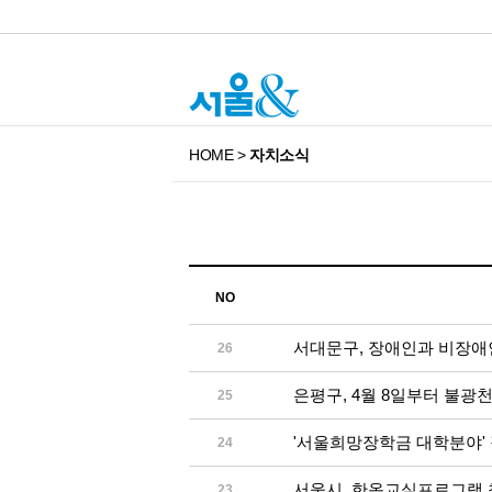
HOME
>
자치소식
NO
서대문구, 장애인과 비장애인
26
은평구, 4월 8일부터 불광
25
'서울희망장학금 대학분야'
24
서울시, 한옥교실프로그램
23