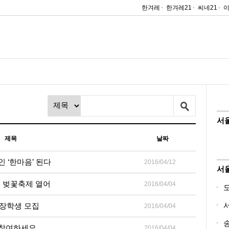
한겨레
한겨레21
씨네21
서
제목
날짜
 ‘한마음’ 된다
2016/04/12
서
천 벚꽃축제 열어
2016/04/04
 장학생 모집
2016/04/04
 참여하세요
2016/04/04