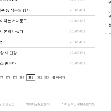
식수 등 식목일 행사
2016/04/04
맞이하는 서대문구
2016/04/04
치 본격 나섰다
2016/04/01
노
성
2016/04/01
함 새 단장
2016/04/01
명소 만든다
2016/04/01
377
378
379
380
381
382
383
끝 페이지
보 취급방침
|
지적재산보호정책
|
이메일주소 무단수집거부