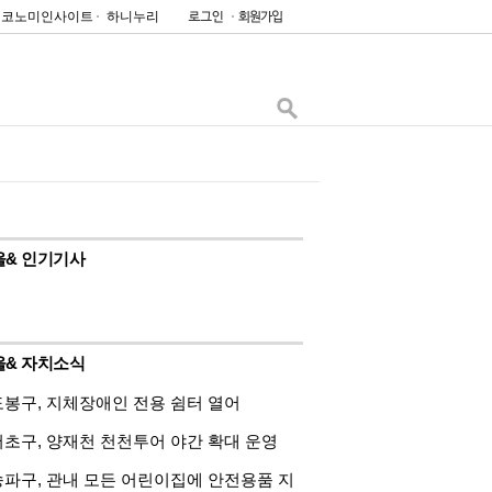
이코노미인사이트
하니누리
울& 인기기사
울& 자치소식
도봉구, 지체장애인 전용 쉼터 열어
서초구, 양재천 천천투어 야간 확대 운영
송파구, 관내 모든 어린이집에 안전용품 지