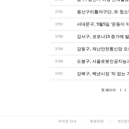
용산구리틀야구단, 유·청
3792
서대문구, 9월5일 ‘운동이 
3791
강서구, 코로나19 증가에 
3790
강동구, 재난안전통신망 
3789
도봉구, 서울로봇인공지능
3788
강북구, 백년시장 ‘차 없는 
3787
첫 페이지
1
2
저작권 안내
|
회원약관
|
개인정