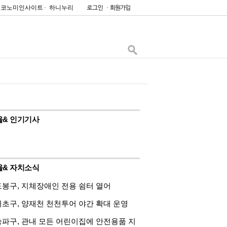
이코노미인사이트
하니누리
울& 인기기사
울& 자치소식
도봉구, 지체장애인 전용 쉼터 열어
서초구, 양재천 천천투어 야간 확대 운영
송파구, 관내 모든 어린이집에 안전용품 지