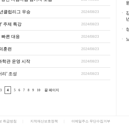
소년클럽리그 우승
2024/08/23
약’ 주제 특강
2024/08/23
발 빠른 대응
2024/08/23
노
모의훈련
2024/08/23
과학관 운영 시작
2024/08/23
거리’ 조성
2024/08/23
3
4
5
6
7
8
9
10
끝 페이지
보 취급방침
|
지적재산보호정책
|
이메일주소 무단수집거부