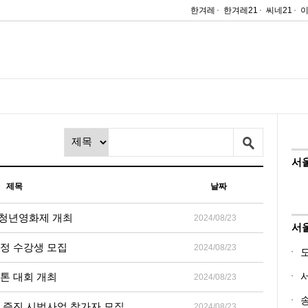
한겨레
한겨레21
씨네21
서
제목
날짜
평청년영화제 개최
2024/08/23
서
과정 수강생 모집
2024/08/23
톤 대회 개최
2024/08/23
 증진 시범사업 참가자 모집
2024/08/23