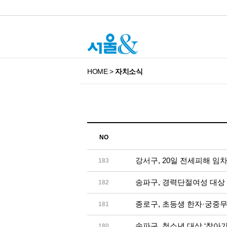
HOME
>
자치소식
NO
강서구, 20일 전세피해 임
183
송파구, 경력단절여성 대상
182
종로구, 초등생 한자·궁중
181
송파구, 청소년 대상 ‘찾아
180