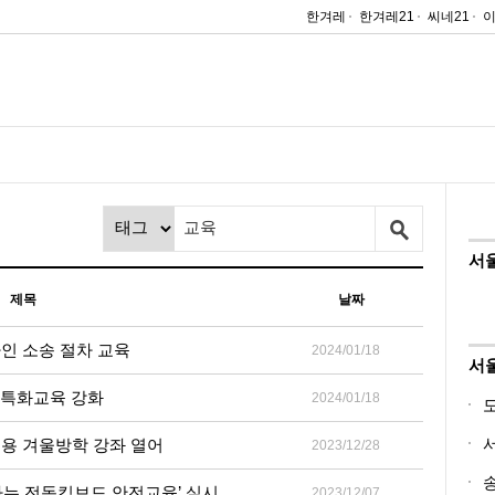
한겨레
한겨레21
씨네21
서
제목
날짜
차인 소송 절차 교육
2024/01/18
서
 특화교육 강화
2024/01/18
무용 겨울방학 강좌 열어
2023/12/28
가는 전동킥보드 안전교육’ 실시
2023/12/07