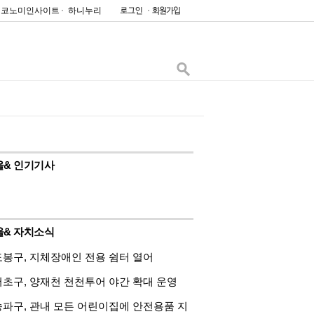
이코노미인사이트
하니누리
울& 인기기사
울& 자치소식
도봉구, 지체장애인 전용 쉼터 열어
서초구, 양재천 천천투어 야간 확대 운영
송파구, 관내 모든 어린이집에 안전용품 지