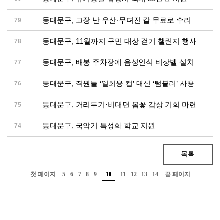
동대문구, 고장 난 우산·무뎌진 칼 무료로 수리
79
동대문구, 11월까지 구민 대상 걷기 챌린지 행사
78
동대문구, 배봉 주차장에 음성인식 비상벨 설치
77
동대문구, 직원들 ‘일회용 컵’ 대신 ‘텀블러’ 사용
76
동대문구, 거리두기·비대면 봄꽃 감상 기회 마련
75
동대문구, 국악기 특성화 학교 지원
74
목록
첫 페이지
5
6
7
8
9
10
11
12
13
14
끝 페이지