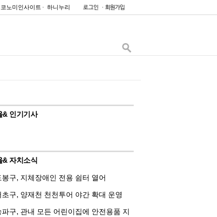
이코노미인사이트
하니누리
울& 인기기사
울& 자치소식
도봉구, 지체장애인 전용 쉼터 열어
서초구, 양재천 천천투어 야간 확대 운영
송파구, 관내 모든 어린이집에 안전용품 지