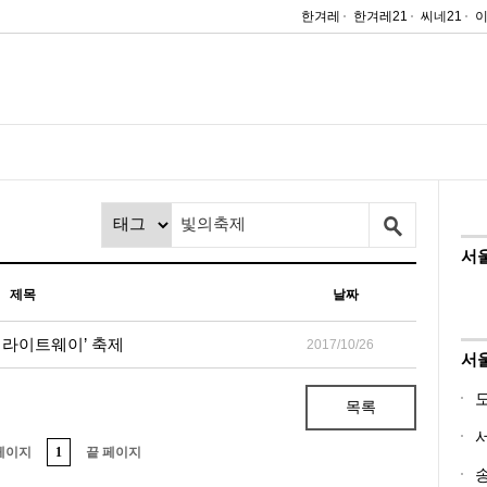
한겨레
한겨레21
씨네21
서
제목
날짜
로 라이트웨이’ 축제
2017/10/26
서
목록
페이지
1
끝 페이지