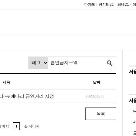
한겨레
한겨레21
씨네21
서
제목
날짜
리~누에다리 금연거리 지정
2022/10/13
서
목록
페이지
1
끝 페이지