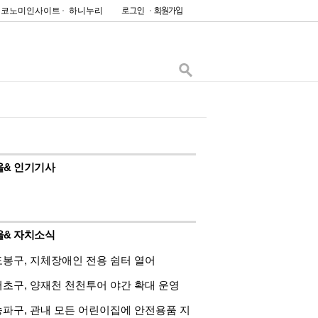
이코노미인사이트
하니누리
울& 인기기사
울& 자치소식
도봉구, 지체장애인 전용 쉼터 열어
서초구, 양재천 천천투어 야간 확대 운영
송파구, 관내 모든 어린이집에 안전용품 지