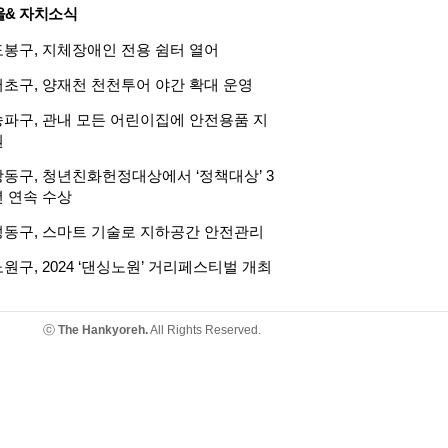
울& 자치소식
도봉구, 지체장애인 전용 쉼터 열어
서초구, 양재천 천천투어 야간 확대 운영
송파구, 관내 모든 어린이집에 안전용품 지
원
강동구, 청년친화헌정대상에서 ‘정책대상’ 3
년 연속 수상
성동구, 스마트 기술로 지하공간 안전관리
원구, 2024 ‘댄싱노원’ 거리페스티벌 개최
ⓒ
The Hankyoreh.
All Rights Reserved.