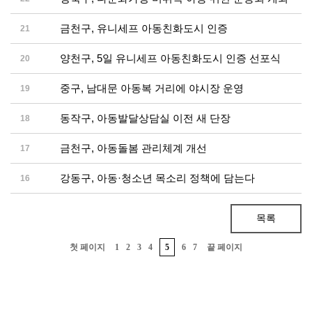
금천구, 유니세프 아동친화도시 인증
21
양천구, 5일 유니세프 아동친화도시 인증 선포식
20
중구, 남대문 아동복 거리에 야시장 운영
19
동작구, 아동발달상담실 이전 새 단장
18
금천구, 아동돌봄 관리체계 개선
17
강동구, 아동·청소년 목소리 정책에 담는다
16
목록
첫 페이지
1
2
3
4
5
6
7
끝 페이지