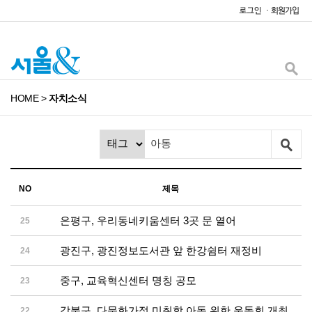
HOME
>
자치소식
NO
제목
은평구, 우리동네키움센터 3곳 문 열어
25
광진구, 광진정보도서관 앞 한강쉼터 재정비
24
중구, 교육혁신센터 명칭 공모
23
강북구, 다문화가정 미취학 아동 위한 운동회 개최
22