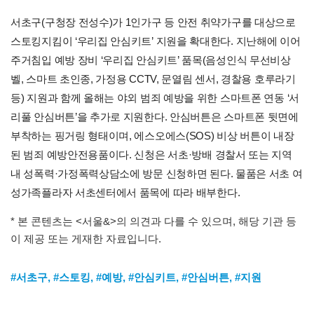
서초구(구청장 전성수)가 1인가구 등 안전 취약가구를 대상으로
스토킹지킴이 ‘우리집 안심키트’ 지원을 확대한다. 지난해에 이어
주거침입 예방 장비 ‘우리집 안심키트’ 품목(음성인식 무선비상
벨, 스마트 초인종, 가정용 CCTV, 문열림 센서, 경찰용 호루라기
등) 지원과 함께 올해는 야외 범죄 예방을 위한 스마트폰 연동 ‘서
리풀 안심버튼’을 추가로 지원한다. 안심버튼은 스마트폰 뒷면에
부착하는 핑거링 형태이며, 에스오에스(SOS) 비상 버튼이 내장
된 범죄 예방안전용품이다. 신청은 서초·방배 경찰서 또는 지역
내 성폭력·가정폭력상담소에 방문 신청하면 된다. 물품은 서초 여
성가족플라자 서초센터에서 품목에 따라 배부한다.
* 본 콘텐츠는 <서울&>의 의견과 다를 수 있으며, 해당 기관 등
이 제공 또는 게재한 자료입니다.
#서초구
,
#스토킹
,
#예방
,
#안심키트
,
#안심버튼
,
#지원