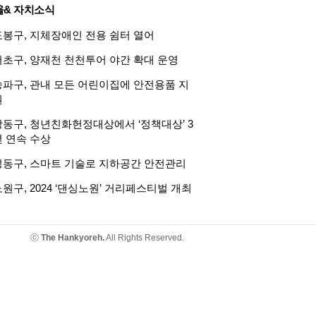
울& 자치소식
도봉구, 지체장애인 전용 쉼터 열어
서초구, 양재천 천천투어 야간 확대 운영
송파구, 관내 모든 어린이집에 안전용품 지
원
강동구, 청년친화헌정대상에서 ‘정책대상’ 3
년 연속 수상
성동구, 스마트 기술로 지하공간 안전관리
원구, 2024 ‘댄싱노원’ 거리페스티벌 개최
ⓒ
The Hankyoreh.
All Rights Reserved.