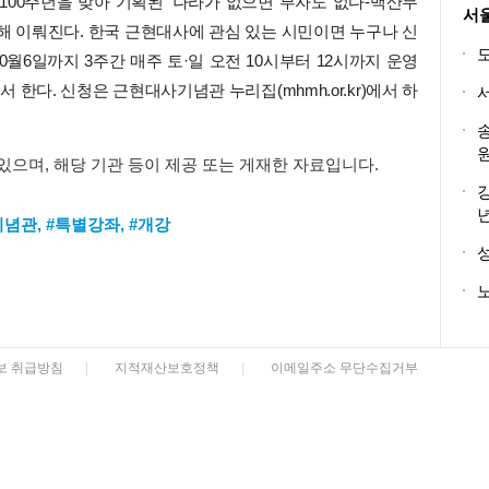
100주년을 맞아 기획된 ‘나라가 없으면 부자도 없다-백산무
서
해 이뤄진다. 한국 근현대사에 관심 있는 시민이면 누구나 신
0월6일까지 3주간 매주 토·일 오전 10시부터 12시까지 운영
한다. 신청은 근현대사기념관 누리집(mhmh.or.kr)에서 하
 있으며, 해당 기관 등이 제공 또는 게재한 자료입니다.
기념관
,
#특별강좌
,
#개강
노
보 취급방침
|
지적재산보호정책
|
이메일주소 무단수집거부